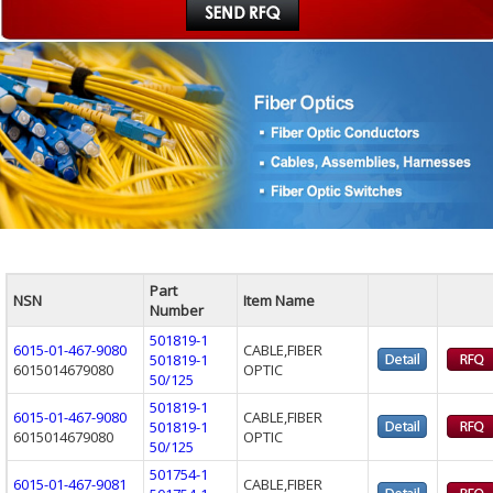
Part
NSN
Item Name
Number
501819-1
6015-01-467-9080
CABLE,FIBER
501819-1
6015014679080
OPTIC
50/125
501819-1
6015-01-467-9080
CABLE,FIBER
501819-1
6015014679080
OPTIC
50/125
501754-1
6015-01-467-9081
CABLE,FIBER