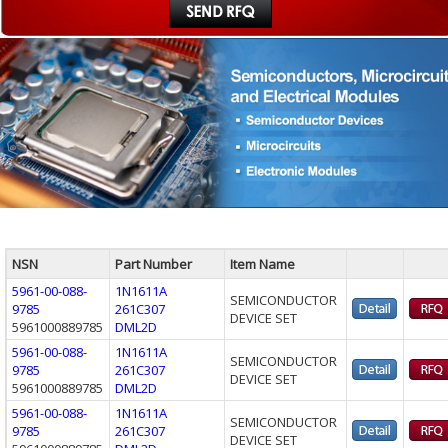
NSN
Part Number
Item Name
5961-00-088-
1N1611A
SEMICONDUCTOR
9785
261C307
DEVICE SET
5961000889785
DML2D
5961-00-088-
1N1611A
SEMICONDUCTOR
9785
261C307
DEVICE SET
5961000889785
DML2D
5961-00-088-
1N1611A
SEMICONDUCTOR
9785
261C307
DEVICE SET