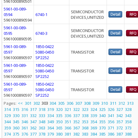
5961000890501
5961-00-089-
SEMICONDUCTOR
0594
6740-1
DEVICES,UNITIZED
5961000890594
5961-00-089-
SEMICONDUCTOR
0595
6740-3
DEVICES,UNITIZED
5961000890595
5961-00-089-
1850-0422
0597
5080-0450
TRANSISTOR
5961000890597
SP2252
5961-00-089-
1850-0422
0597
5080-0450
TRANSISTOR
5961000890597
SP2252
5961-00-089-
1850-0422
0597
5080-0450
TRANSISTOR
5961000890597
SP2252
Pages:
<<
301
302
303
304
305
306
307
308
309
310
311
312
313
314
315
316
317
318
319
320
321
322
323
324
325
326
327
328
329
330
331
332
333
334
335
336
337
338
339
340
341
342
343
344
345
346
347
348
349
350
351
352
353
354
355
356
357
358
359
360
361
362
363
364
365
366
367
368
369
370
371
372
373
374
375
376
377
378
379
380
381
382
383
384
385
386
387
388