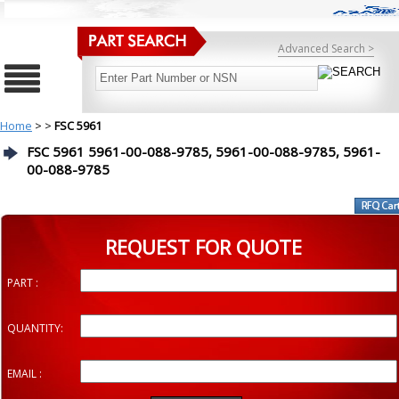
Advanced Search >
Home
>
>
FSC 5961
FSC 5961 5961-00-088-9785, 5961-00-088-9785, 5961-
00-088-9785
REQUEST FOR QUOTE
PART :
QUANTITY:
EMAIL :